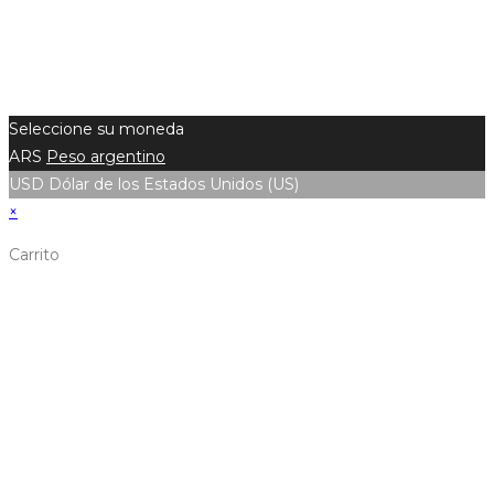
Seleccione su moneda
ARS
Peso argentino
USD
Dólar de los Estados Unidos (US)
×
Carrito