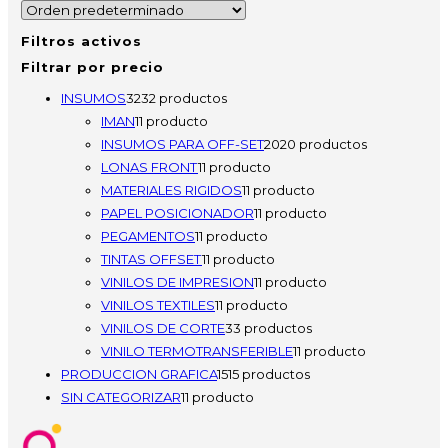
Filtros activos
Filtrar por precio
INSUMOS
32
32 productos
IMAN
1
1 producto
INSUMOS PARA OFF-SET
20
20 productos
LONAS FRONT
1
1 producto
MATERIALES RIGIDOS
1
1 producto
PAPEL POSICIONADOR
1
1 producto
PEGAMENTOS
1
1 producto
TINTAS OFFSET
1
1 producto
VINILOS DE IMPRESION
1
1 producto
VINILOS TEXTILES
1
1 producto
VINILOS DE CORTE
3
3 productos
VINILO TERMOTRANSFERIBLE
1
1 producto
PRODUCCION GRAFICA
15
15 productos
SIN CATEGORIZAR
1
1 producto