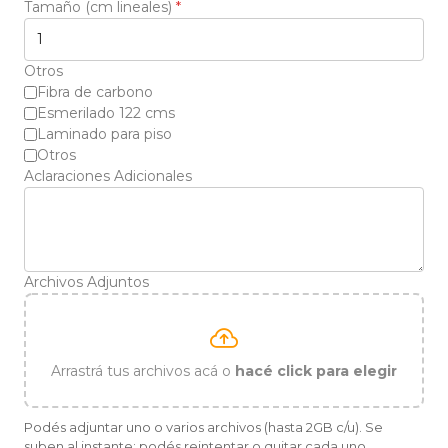
Tamaño (cm lineales)
*
Otros
Fibra de carbono
Esmerilado 122 cms
Laminado para piso
Otros
Aclaraciones Adicionales
Archivos Adjuntos
Arrastrá tus archivos acá o
hacé click para elegir
Podés adjuntar uno o varios archivos (hasta 2GB c/u). Se
suben al instante; podés reintentar o quitar cada uno.