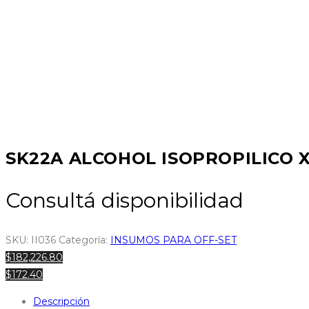
SK22A ALCOHOL ISOPROPILICO X 
Consultá disponibilidad
SKU:
II036
Categoría:
INSUMOS PARA OFF-SET
$182,226.80
$172.40
Descripción