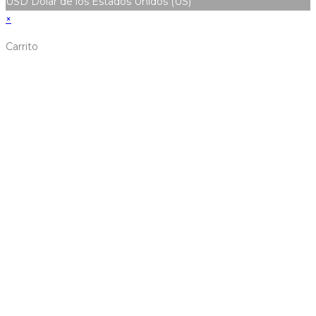
USD
Dólar de los Estados Unidos (US)
×
Carrito