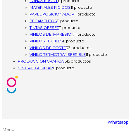
LONAS FRONT
1
1 producto
MATERIALES RIGIDOS
1
1 producto
PAPEL POSICIONADOR
1
1 producto
PEGAMENTOS
1
1 producto
TINTAS OFFSET
1
1 producto
VINILOS DE IMPRESION
1
1 producto
VINILOS TEXTILES
1
1 producto
VINILOS DE CORTE
3
3 productos
VINILO TERMOTRANSFERIBLE
1
1 producto
PRODUCCION GRAFICA
15
15 productos
SIN CATEGORIZAR
1
1 producto
Whatsapp
Menú