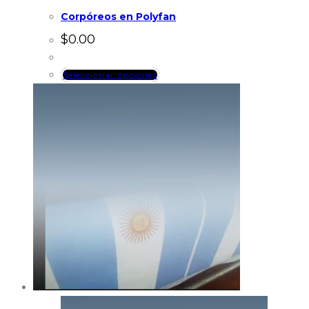
Corpóreos en Polyfan
$
0.00
Seleccionar opciones